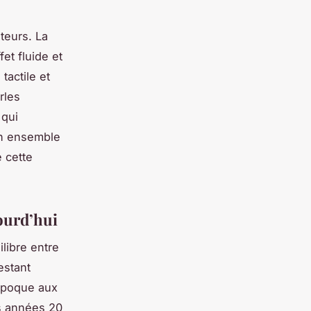
teurs. La
fet fluide et
tactile et
rles
 qui
un ensemble
 cette
ourd’hui
libre entre
estant
 époque aux
s années 20