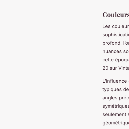
Couleurs
Les couleur
sophisticat
profond, l’o
nuances sont
cette époqu
20 sur Vint
L’influence
typiques de
angles préc
symétriques
seulement s
géométrique