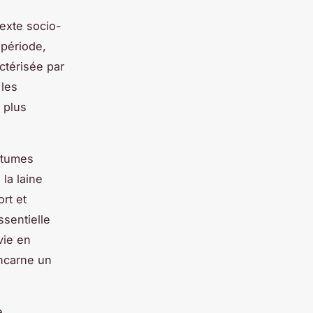
texte socio-
 période,
ctérisée par
 les
 plus
ostumes
la laine
ort et
ssentielle
vie en
incarne un
e