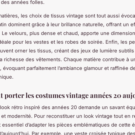
des années folles.
atières, les choix de tissus vintage sont tout aussi évoca
atin dominent grâce à leur brillance naturelle, offrant un ef
 Le velours, plus dense et chaud, apporte une dimension 
déale pour les vestes et les robes de soirée. Enfin, les pe
uvent orner les tissus, créant des jeux de lumière subtils
la richesse des vêtements. Chaque matière contribue à 
 évoquant parfaitement l’ambiance glamour et raffinée de
nique.
porter les costumes vintage années 20 auj
look rétro inspiré des années 20 demande un savant équi
é et modernité. Pour reconstituer un look vintage tout en r
est essentiel d’adapter les pièces emblématiques de cette
’aujourd’hui. Par exemple, une veste croisée typique de