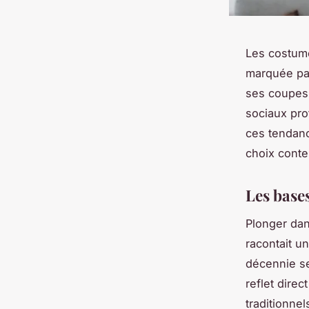
Les costume
marquée par
ses coupes 
sociaux pro
ces tendanc
choix cont
Les base
Plonger dan
racontait u
décennie se
reflet dire
traditionnel