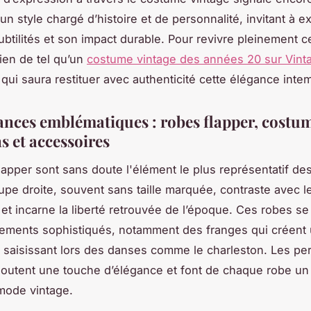
un style chargé d’histoire et de personnalité, invitant à e
ubtilités et son impact durable. Pour revivre pleinement c
ien de tel qu’un
costume vintage des années 20 sur Vint
 qui saura restituer avec authenticité cette élégance inte
ances emblématiques : robes flapper, costu
s et accessoires
lapper sont sans doute l'élément le plus représentatif d
upe droite, souvent sans taille marquée, contraste avec l
et incarne la liberté retrouvée de l’époque. Ces robes se
ements sophistiqués, notamment des franges qui créent 
aisissant lors des danses comme le charleston. Les perl
joutent une touche d’élégance et font de chaque robe un 
 mode vintage.