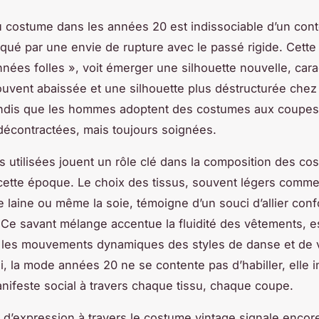
du costume dans les années 20 est indissociable d’un con
rqué par une envie de rupture avec le passé rigide. Cette
années folles », voit émerger une silhouette nouvelle, cara
souvent abaissée et une silhouette plus déstructurée chez
ndis que les hommes adoptent des costumes aux coupes
décontractées, mais toujours soignées.
s utilisées jouent un rôle clé dans la composition des c
cette époque. Le choix des tissus, souvent légers comme 
 de laine ou même la soie, témoigne d’un souci d’allier conf
 Ce savant mélange accentue la fluidité des vêtements, e
 les mouvements dynamiques des styles de danse et de 
i, la mode années 20 ne se contente pas d’habiller, elle 
anifeste social à travers chaque tissu, chaque coupe.
 d’expression à travers le costume vintage signale encor