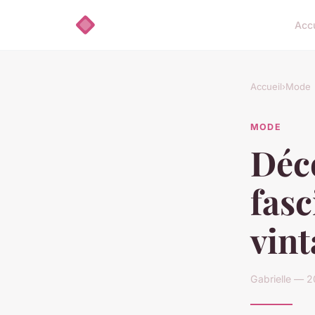
Accu
Accueil
›
Mode
MODE
Déc
fas
vint
Gabrielle — 2