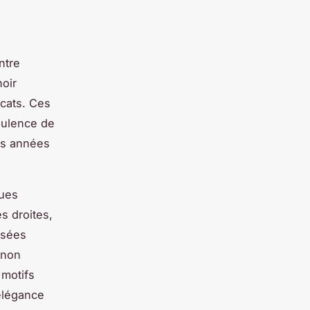
ntre
noir
licats. Ces
opulence de
es années
ques
s droites,
isées
 non
 motifs
’élégance