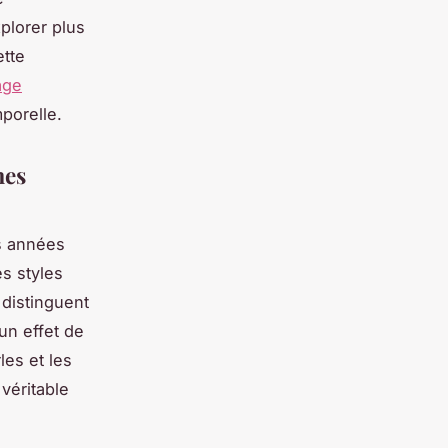
xplorer plus
ette
age
mporelle.
mes
es années
es styles
 distinguent
un effet de
es et les
véritable