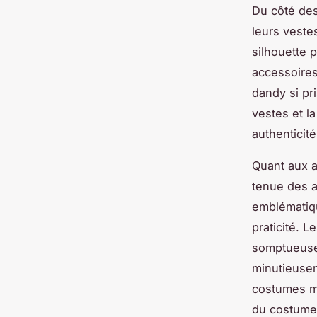
Du côté de
leurs vestes
silhouette 
accessoires
dandy si pr
vestes et la
authenticité
Quant aux a
tenue des a
emblématiqu
praticité. L
somptueuse,
minutieusem
costumes ma
du costume