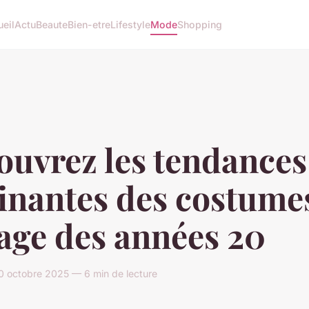
eil
Actu
Beaute
Bien-etre
Lifestyle
Mode
Shopping
ouvrez les tendances
cinantes des costume
age des années 20
0 octobre 2025 — 6 min de lecture