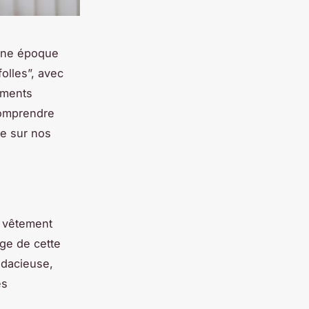
’une époque
olles”, avec
ements
Comprendre
de sur nos
e vêtement
age de cette
udacieuse,
es