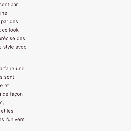
sent par
 une
 par des
 ce look
précise des
e style avec
arfaire une
s sont
e et
ou de façon
s,
et les
s l’univers