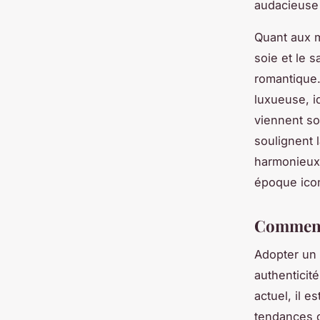
audacieuse 
Quant aux m
soie et le s
romantique.
luxueuse, i
viennent so
soulignent 
harmonieux,
époque ico
Comment 
Adopter un 
authenticit
actuel, il 
tendances d